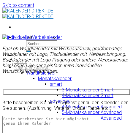
Skip to content
Egal ob Wandkalender mit Werbeaufdruck, großformatige
Wandplaner mit Logo, Tischkalender mit Werbeanbringung,
Buchkalender mit Logo-Prägung oder andere Werbekalender,
Home
hier können Sie ganz einfach Ihren individuellen
Kalender Auswahl
Wunschkalender anfragen.
Wandkalender
Monatskalender
smart
3-Monatskalender Smart
4-Monatskalender Smart
advanced
Bitte beschreiben Sie hier möglichst genau den Kalender, den
4-Monatskalender Advanced
Sie suchen. (Ausführung, Material, Größe, Farbe, etc.)
5-Monatskalender Advanced
6-Monatskalender Advanced
Wandplaner
Wandplaner