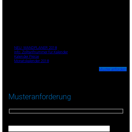
Kontakt
Kalender-Direkt.de
Kolberger Str. 1
40599 Düsseldorf
Deutschland
✉ info@kalender-direkt.de
+49 (0) 211 99 88 111
Seiten
NEU: WANDPLANER 2018
Info: Zolltarifnummer für Kalender
Kalender Preise
Monatskalender 2018
Wir stellen Ihnen kostenlos Muster-Kalender zur Verfügung.
Muster anfordern
Musteranforderung
Firma (Erforderlich)