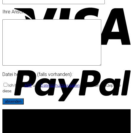
Ihre Anschrift
Datei hochladen (falls vorhanden):
Ich habe
AGB
und
Datenschutzvorgaben
gelesen und akzeptiere
diese.
kalender-direkt.de
Kalender-Direkt
ist einer der führenden deutschen Druckereien für Kalender.
★ mehr als 3.500 zufriedene Kunden
🕐 Lieferzeit 15 Tage im Durchschnitt