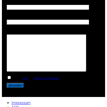
Ihre E-Mail-Adresse (Erforderlich)
Telefon (Erforderlich)
Ihre Anschrift
Ich habe
AGB
und
Datenschutzvorgaben
gelesen und akzeptiere diese.
Impressum