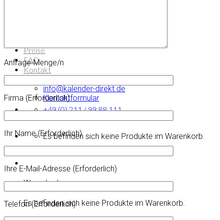
Tischkalender
Tischkalender Mini
Tischkalender Steel
andere Kalender
individuelle Anfrage
Preise
FAQ
Anfrage-Menge/n
Kontakt
Tel.: +49 211 9988111
info@kalender-direkt.de
Firma (Erforderlich)
Kontaktformular
+49 (0) 211 / 99 88 111
Ihr Name (Erforderlich)
Es befinden sich keine Produkte im Warenkorb.
Ihre E-Mail-Adresse (Erforderlich)
Warenkorb
Es befinden sich keine Produkte im Warenkorb.
Telefon (Erforderlich)