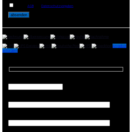
Ich habe
AGB
und
Datenschutzvorgaben
gelesen und akzeptiere diese.
Zahlungsoptionen:
Versandpartner:
Angebot
anfordern
Angebotsanfrage
Anfrage-Menge
Firma (Erforderlich)
Ihr Name (Erforderlich)