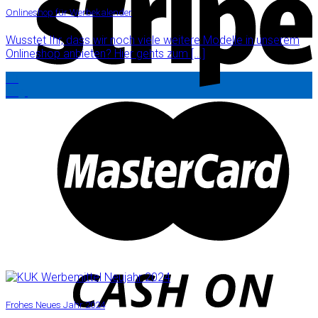
Onlineshop für Werbekalender
Wusstet Ihr, dass wir noch viele weitere Modelle in unserem
Onlineshop anbieten? Hier gehts zum [...]
13
Aug.
Frohes Neues Jahr 2024