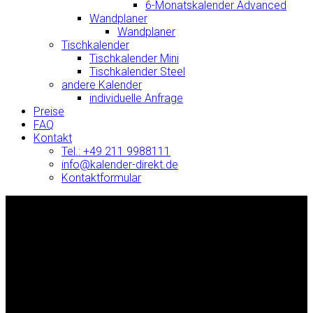
6-Monatskalender Advanced
Wandplaner
Wandplaner
Tischkalender
Tischkalender Mini
Tischkalender Steel
andere Kalender
individuelle Anfrage
Preise
FAQ
Kontakt
Tel.: +49 211 9988111
info@kalender-direkt.de
Kontaktformular
kalender-direkt.de
Kalender-Direkt
ist einer der führenden deutschen Druckereien für Kalender.
★ mehr als 3.500 zufriedene Kunden
🕐 Lieferzeit 15 Tage im Durchschnitt
Kontakt
Kalender-Direkt.de
Kolberger Str. 1
40599 Düsseldorf
Deutschland