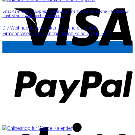
Jetzt Kalender mit Express-Lieferung innerhalb einer Woche – Perfekt für
Last-Minute-Weihnachtsgeschenke!
Die Weihnachtszeit rückt näher und die Zeit für
Firmenpräsente wird knapp. Doch keine Sorge – [...]
14
Okt.