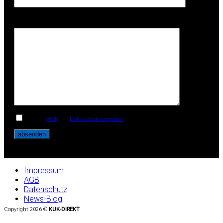
Ihre Anschrift
Ich habe
AGB
und
Datenschutzvorgaben
gelesen und akzeptiere diese.
Impressum
AGB
Datenschutz
News-Blog
Copyright 2026 ©
KUK-DIREKT