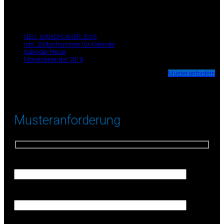
✉ info@kalender-direkt.de
+49 (0) 211 99 88 111
Seiten
NEU: WANDPLANER 2018
Info: Zolltarifnummer für Kalender
Kalender Preise
Monatskalender 2018
Wir stellen Ihnen kostenlos Muster-Kalender zur Verfügung.
Muster anfordern
Musteranforderung
Firma (Erforderlich)
Ihr Name (Erforderlich)
Ihre E-Mail-Adresse (Erforderlich)