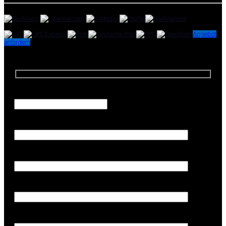
Zahlungsoptionen:
Versandpartner:
Angebot
anfordern
Angebotsanfrage
Anfrage-Menge
Firma (Erforderlich)
Ihr Name (Erforderlich)
Ihre E-Mail-Adresse (Erforderlich)
Telefon (Erforderlich)