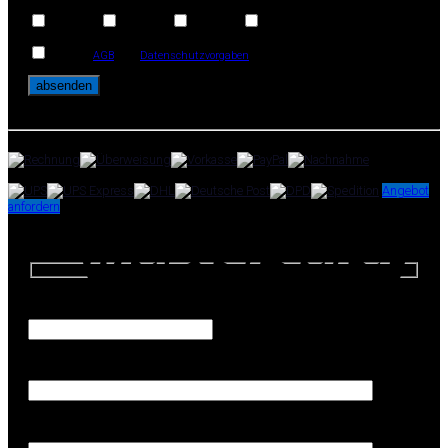
3-Monate
4-Monate
5-Monate
6-Monate
Ich habe
AGB
und
Datenschutzvorgaben
gelesen und akzeptiere diese.
Zahlungsoptionen:
Versandpartner:
Angebot
anfordern
Angebotsanfrage
Anfrage-Menge
Firma (Erforderlich)
Ihr Name (Erforderlich)