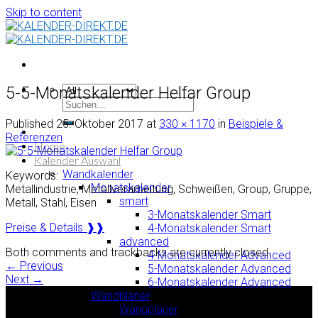
Skip to content
5-5-Monatskalender Helfar Group
Published
25. Oktober 2017
at
330 × 1170
in
Beispiele &
Referenzen
Home
Kalender Auswahl
Wandkalender
Keywords:
Monatskalender
Metallindustrie, Metallverarbeitung, Schweißen, Group, Gruppe,
smart
Metall, Stahl, Eisen
3-Monatskalender Smart
Preise & Details ❱❱
4-Monatskalender Smart
advanced
Both comments and trackbacks are currently closed.
4-Monatskalender Advanced
←
Previous
5-Monatskalender Advanced
Next
→
6-Monatskalender Advanced
Wandplaner
kalender-direkt.de
Kalender-Direkt
ist einer der führenden deutschen Druckereien für Kalender.
Wandplaner