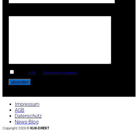
Ihre Anschrift
Ich habe
AGB
und
Datenschutzvorgaben
gelesen und akzeptiere diese.
Impressum
AGB
Datenschutz
News-Blog
Copyright 2026 ©
KUK-DIREKT