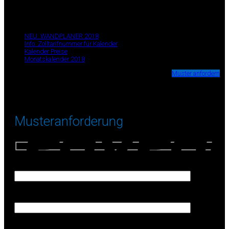
✉ info@kalender-direkt.de
+49 (0) 211 99 88 111
Seiten
NEU: WANDPLANER 2018
Info: Zolltarifnummer für Kalender
Kalender Preise
Monatskalender 2018
Wir stellen Ihnen kostenlos Muster-Kalender zur Verfügung.
Muster anfordern
Musteranforderung
Firma (Erforderlich)
Ihr Name (Erforderlich)
Ihre E-Mail-Adresse (Erforderlich)