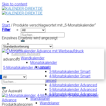
Skip to content
Start
/
Produkte verschlagwortet mit „5-Monatskalender“
Filter
Einzelnes Ergebnis wird angezeigt
Home
Kalender Auswahl
Wandkalender
advanced
Monatskalender
smart
5-Monatskalender Advanced
3-Monatskalender Smart
4-Monatskalender Smart
eiterlesen
advanced
4-Monatskalender Advanced
5-Monatskalender Advanced
Zur Auswahl
6-Monatskalender Advanced
Wandplaner
Wandplaner
Produktkategorien