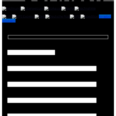
Zahlungsoptionen:
Versandpartner:
Angebot
anfordern
Angebotsanfrage
Anfrage-Menge
Firma (Erforderlich)
Ihr Name (Erforderlich)
Ihre E-Mail-Adresse (Erforderlich)
Telefon (Erforderlich)